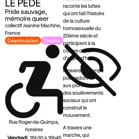
LE PÉDÉ
raconte les luttes
Pride sauvage,
qui ont fait l’histoire
mémoire queer
de la culture
collectif Jeanine Machine,
homosexuelle du
France
20ème siècle et
Déambulation
Théâtre
participent à la
culture queer
d’aujourd’hui.
Il traverse le temps
pour redonner vie
aux pionnier·es
des soulèvements
sociaux qui ont
construit le
mouvement.
Rue Roger-de-Guimps,
A travers une
horaires
marche, qui
Vendredi
16h30 à 18h45