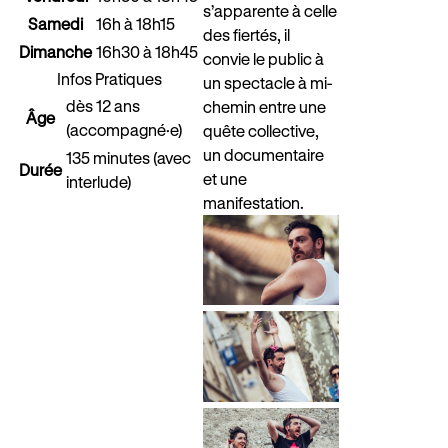
s’apparente à celle
Samedi
16h à 18h15
des fiertés, il
Dimanche
16h30 à 18h45
convie le public à
Infos Pratiques
un spectacle à mi-
dès 12 ans
chemin entre une
Âge
(accompagné·e)
quête collective,
un documentaire
135 minutes (avec
Durée
et une
interlude)
manifestation.