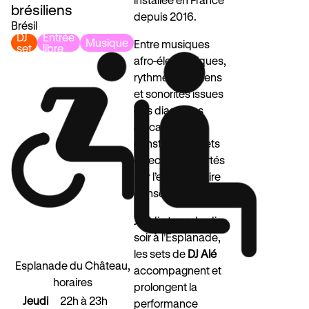
brésiliens
depuis 2016.
Brésil
DJ
Entrée
Musique
Entre musiques
set
libre
afro-électroniques,
rythmes brésiliens
et sonorités issues
des diasporas
africaines, elle
construit des sets
éclectiques portés
par l’envie de faire
danser.
Jeudi et vendredi
soir à l’Esplanade,
les sets de
DJ Alé
Esplanade du Château,
accompagnent et
horaires
prolongent la
Jeudi
22h à 23h
performance