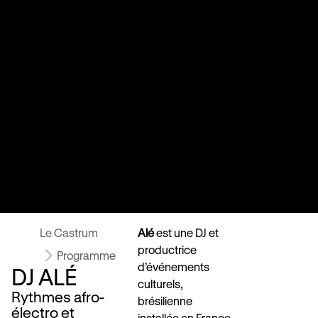
Le Castrum
Alé
est une DJ et
productrice
Programme
d’événements
DJ ALÉ
culturels,
Rythmes afro-
brésilienne
électro et
installée en France