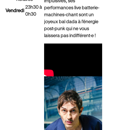
impulsives, ses
23h30 à
performances live batterie-
Vendredi
0h30
machines-chant sont un
joyeux bal dada à l’énergie
post-punk qui ne vous
laissera pas indifférent·e !