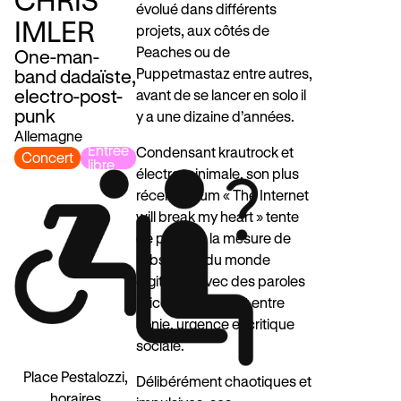
évolué dans différents
IMLER
projets, aux côtés de
Peaches ou de
One-man-
Puppetmastaz entre autres,
band dadaïste,
electro-post-
avant de se lancer en solo il
punk
y a une dizaine d’années.
Allemagne
Entrée
Condensant krautrock et
Concert
libre
électro minimale, son plus
récent album « The Internet
will break my heart » tente
de prendre la mesure de
l’absurdité du monde
digitalisé, avec des paroles
bricolées oscillant entre
ironie, urgence et critique
sociale.
Place Pestalozzi,
Délibérément chaotiques et
horaires